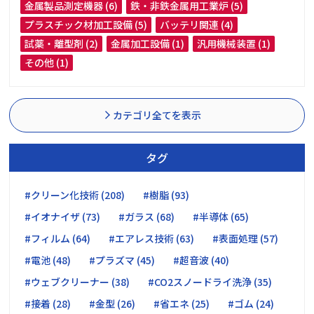
金属製品測定機器 (6)
鉄・非鉄金属用工業炉 (5)
プラスチック材加工設備 (5)
バッテリ関連 (4)
試薬・離型剤 (2)
金属加工設備 (1)
汎用機械装置 (1)
その他 (1)
カテゴリ全てを表示
タグ
#クリーン化技術 (208)
#樹脂 (93)
#イオナイザ (73)
#ガラス (68)
#半導体 (65)
#フィルム (64)
#エアレス技術 (63)
#表面処理 (57)
#電池 (48)
#プラズマ (45)
#超音波 (40)
#ウェブクリーナー (38)
#CO2スノードライ洗浄 (35)
#接着 (28)
#金型 (26)
#省エネ (25)
#ゴム (24)