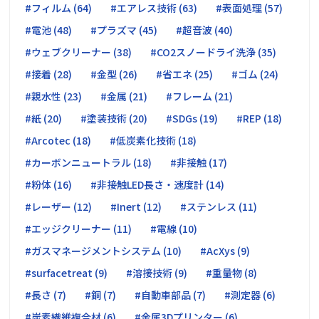
#フィルム (64)
#エアレス技術 (63)
#表面処理 (57)
#電池 (48)
#プラズマ (45)
#超音波 (40)
#ウェブクリーナー (38)
#CO2スノードライ洗浄 (35)
#接着 (28)
#金型 (26)
#省エネ (25)
#ゴム (24)
#親水性 (23)
#金属 (21)
#フレーム (21)
#紙 (20)
#塗装技術 (20)
#SDGs (19)
#REP (18)
#Arcotec (18)
#低炭素化技術 (18)
#カーボンニュートラル (18)
#非接触 (17)
#粉体 (16)
#非接触LED長さ・速度計 (14)
#レーザー (12)
#Inert (12)
#ステンレス (11)
#エッジクリーナー (11)
#電線 (10)
#ガスマネージメントシステム (10)
#AcXys (9)
#surfacetreat (9)
#溶接技術 (9)
#重量物 (8)
#長さ (7)
#銅 (7)
#自動車部品 (7)
#測定器 (6)
#炭素繊維複合材 (6)
#金属3Dプリンター (6)