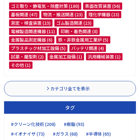
ゴミ取り・静電気・除塵対策 (180)
表面改質装置 (56)
基板関連 (47)
物流・搬送関連 (23)
理化学機器 (23)
測定・検査装置 (23)
ゴム製造関連 (23)
電線製造関連機器 (11)
印刷・着色関連 (8)
金属製品測定機器 (6)
鉄・非鉄金属用工業炉 (5)
プラスチック材加工設備 (5)
バッテリ関連 (4)
試薬・離型剤 (2)
金属加工設備 (1)
汎用機械装置 (1)
その他 (1)
カテゴリ全てを表示
タグ
#クリーン化技術 (208)
#樹脂 (93)
#イオナイザ (73)
#ガラス (68)
#半導体 (65)