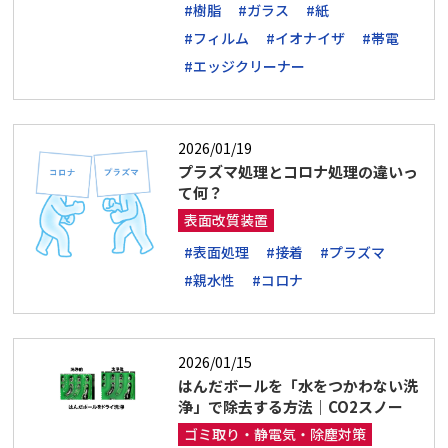
#樹脂
#ガラス
#紙
#フィルム
#イオナイザ
#帯電
#エッジクリーナー
2026/01/19
プラズマ処理とコロナ処理の違いっ
て何？
表面改質装置
#表面処理
#接着
#プラズマ
#親水性
#コロナ
2026/01/15
はんだボールを「水をつかわない洗
浄」で除去する方法｜CO2スノー
ゴミ取り・静電気・除塵対策