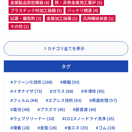
金属製品測定機器 (6)
鉄・非鉄金属用工業炉 (5)
プラスチック材加工設備 (5)
バッテリ関連 (4)
試薬・離型剤 (2)
金属加工設備 (1)
汎用機械装置 (1)
その他 (1)
カテゴリ全てを表示
タグ
#クリーン化技術 (208)
#樹脂 (93)
#イオナイザ (73)
#ガラス (68)
#半導体 (65)
#フィルム (64)
#エアレス技術 (63)
#表面処理 (57)
#電池 (48)
#プラズマ (45)
#超音波 (40)
#ウェブクリーナー (38)
#CO2スノードライ洗浄 (35)
#接着 (28)
#金型 (26)
#省エネ (25)
#ゴム (24)