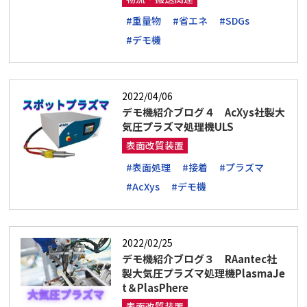
#重量物
#省エネ
#SDGs
#デモ機
2022/04/06
デモ機紹介ブログ４ AcXys社製大
気圧プラズマ処理機ULS
表面改質装置
#表面処理
#接着
#プラズマ
#AcXys
#デモ機
2022/02/25
デモ機紹介ブログ３ RAantec社
製大気圧プラズマ処理機PlasmaJe
t＆PlasPhere
表面改質装置