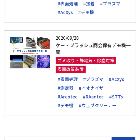
#表面処理
#接着
#プラズマ
#AcXys
#デモ機
2020/09/28
ケー・ブラッシュ商会保有デモ機一
覧
ゴミ取り・静電気・除塵対策
表面改質装置
#表面処理
#プラズマ
#AcXys
#測定器
#イオナイザ
#Arcotec
#RAantec
#STTs
#デモ機
#ウェブクリーナー