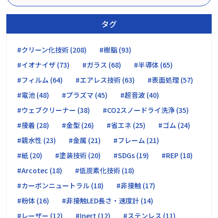
タグ
#クリーン化技術 (208)
#樹脂 (93)
#イオナイザ (73)
#ガラス (68)
#半導体 (65)
#フィルム (64)
#エアレス技術 (63)
#表面処理 (57)
#電池 (48)
#プラズマ (45)
#超音波 (40)
#ウェブクリーナー (38)
#CO2スノードライ洗浄 (35)
#接着 (28)
#金型 (26)
#省エネ (25)
#ゴム (24)
#親水性 (23)
#金属 (21)
#フレーム (21)
#紙 (20)
#塗装技術 (20)
#SDGs (19)
#REP (18)
#Arcotec (18)
#低炭素化技術 (18)
#カーボンニュートラル (18)
#非接触 (17)
#粉体 (16)
#非接触LED長さ・速度計 (14)
#レーザー (12)
#Inert (12)
#ステンレス (11)