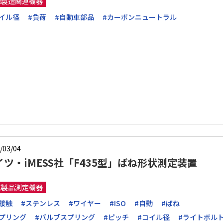
線製造関連機器
イル径
#負荷
#自動車部品
#カーボンニュートラル
/03/04
イツ・iMESS社「F435型」ばね形状測定装置
属製品測定機器
接触
#ステンレス
#ワイヤー
#ISO
#自動
#ばね
スプリング
#バルブスプリング
#ピッチ
#コイル径
#ライトボル