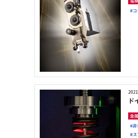
電
#コ
2021
ド
金
#非
#