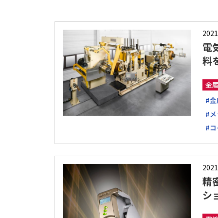
2021
電
料
金
#金
#メ
#コ
2021
精
シ