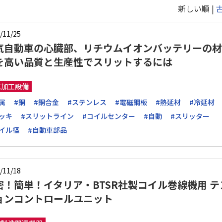
新しい順 |
/11/25
気自動車の心臓部、リチウムイオンバッテリーの材
を高い品質と生産性でスリットするには
属加工設備
属
#銅
#銅合金
#ステンレス
#電磁鋼板
#熱延材
#冷延材
ッキ
#スリットライン
#コイルセンター
#自動
#スリッター
イル径
#自動車部品
/11/18
密！簡単！イタリア・BTSR社製コイル巻線機用 テ
ョンコントロールユニット