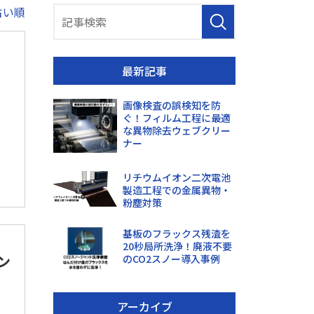
古い順
最新記事
画像検査の誤検知を防
ぐ！フィルム工程に最適
な異物除去ウェブクリー
ナー
リチウムイオン二次電池
製造工程での金属異物・
粉塵対策
基板のフラックス残渣を
20秒局所洗浄！廃液不要
ン
のCO2スノー導入事例
アーカイブ