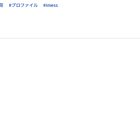
荷
#プロファイル
#imess