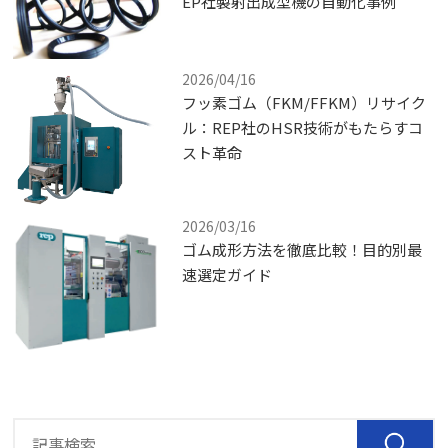
EP社製射出成型機の自動化事例
2026/04/16
フッ素ゴム（FKM/FFKM）リサイク
ル：REP社のHSR技術がもたらすコ
スト革命
2026/03/16
ゴム成形方法を徹底比較！目的別最
速選定ガイド