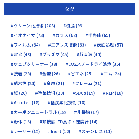
タグ
#クリーン化技術 (208)
#樹脂 (93)
#イオナイザ (73)
#ガラス (68)
#半導体 (65)
#フィルム (64)
#エアレス技術 (63)
#表面処理 (57)
#電池 (48)
#プラズマ (45)
#超音波 (40)
#ウェブクリーナー (38)
#CO2スノードライ洗浄 (35)
#接着 (28)
#金型 (26)
#省エネ (25)
#ゴム (24)
#親水性 (23)
#金属 (21)
#フレーム (21)
#紙 (20)
#塗装技術 (20)
#SDGs (19)
#REP (18)
#Arcotec (18)
#低炭素化技術 (18)
#カーボンニュートラル (18)
#非接触 (17)
#粉体 (16)
#非接触LED長さ・速度計 (14)
#レーザー (12)
#Inert (12)
#ステンレス (11)