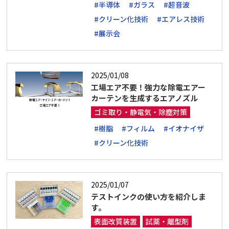
#半導体
#ガラス
#超音波
#クリーン化技術
#エアレス技術
#展示会
2025/01/08
工場エア不要！強力な除電エアー
カーテンを生成するエアノズル
ゴミ取り・静電気・除塵対策
#樹脂
#フィルム
#イオナイザ
#クリーン化技術
2025/01/07
テストインクの使い方を紹介しま
す。
表面改質装置
試薬・離型剤