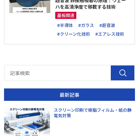
超音波 非接触吸着の原理｜ウェー
ハを高清浄度で移載する技術
基板関連
#半導体
#ガラス
#超音波
#クリーン化技術
#エアレス技術
最新記事
スクリーン印刷で樹脂フィルム・紙の静
電気対策