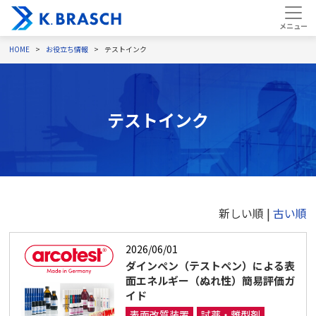
HOME
お役立ち情報
テストインク
テストインク
新しい順 |
古い順
2026/06/01
ダインペン（テストペン）による表
面エネルギー（ぬれ性）簡易評価ガ
イド
表面改質装置
試薬・離型剤