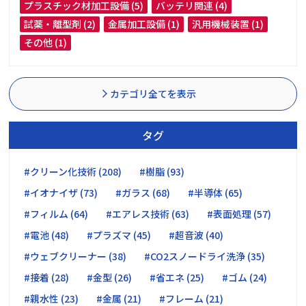
プラスチック材加工設備 (5)
バッテリ関連 (4)
試薬・離型剤 (2)
金属加工設備 (1)
汎用機械装置 (1)
その他 (1)
カテゴリ全てを表示
タグ
#クリーン化技術 (208)
#樹脂 (93)
#イオナイザ (73)
#ガラス (68)
#半導体 (65)
#フィルム (64)
#エアレス技術 (63)
#表面処理 (57)
#電池 (48)
#プラズマ (45)
#超音波 (40)
#ウェブクリーナー (38)
#CO2スノードライ洗浄 (35)
#接着 (28)
#金型 (26)
#省エネ (25)
#ゴム (24)
#親水性 (23)
#金属 (21)
#フレーム (21)