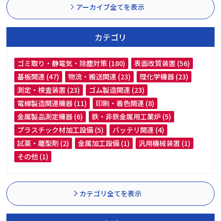
アーカイブ全てを表示
カテゴリ
ゴミ取り・静電気・除塵対策 (180)
表面改質装置 (56)
基板関連 (47)
物流・搬送関連 (23)
理化学機器 (23)
測定・検査装置 (23)
ゴム製造関連 (23)
電線製造関連機器 (11)
印刷・着色関連 (8)
金属製品測定機器 (6)
鉄・非鉄金属用工業炉 (5)
プラスチック材加工設備 (5)
バッテリ関連 (4)
試薬・離型剤 (2)
金属加工設備 (1)
汎用機械装置 (1)
その他 (1)
カテゴリ全てを表示