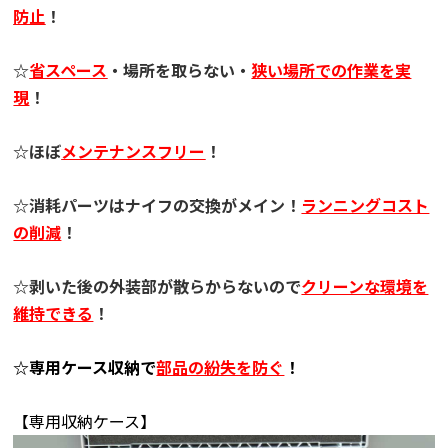
防止
！
☆
省スペース
・場所を取らない・
狭い場所での作業を実
現
！
☆ほぼ
メンテナンスフリー
！
☆消耗パーツはナイフの交換がメイン！
ランニングコスト
の削減
！
☆剥いた後の外装部が散らからないので
クリーンな環境を
維持できる
！
☆専用ケース収納で
部品の紛失を防ぐ
！
【専用収納ケース】