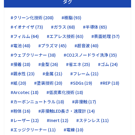
タグ
#クリーン化技術 (208)
#樹脂 (93)
#イオナイザ (73)
#ガラス (68)
#半導体 (65)
#フィルム (64)
#エアレス技術 (63)
#表面処理 (57)
#電池 (48)
#プラズマ (45)
#超音波 (40)
#ウェブクリーナー (38)
#CO2スノードライ洗浄 (35)
#接着 (28)
#金型 (26)
#省エネ (25)
#ゴム (24)
#親水性 (23)
#金属 (21)
#フレーム (21)
#紙 (20)
#塗装技術 (20)
#SDGs (19)
#REP (18)
#Arcotec (18)
#低炭素化技術 (18)
#カーボンニュートラル (18)
#非接触 (17)
#粉体 (16)
#非接触LED長さ・速度計 (14)
#レーザー (12)
#Inert (12)
#ステンレス (11)
#エッジクリーナー (11)
#電線 (10)