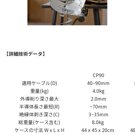
【詳細技術データ】
CP90
適用ケーブル(D)
40~90mm
重量(kg)
4.0kg
外導削り深さ最大
2.0mm
半導体長さ最短(R)
~70mm
絶縁体剥き深さ(C)
3~35mm
総重量(ケース含む)
8.0kg
ケースの寸法 W x L x H
44 x 45 x 20cm
4