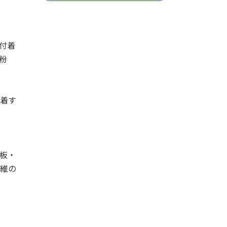
付着
粉
着す
板・
繊維の