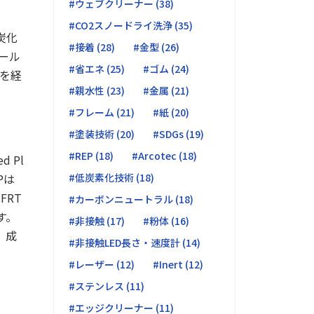
#ウェブクリーナー (38)
#CO2スノードライ洗浄 (35)
炭化
#接着 (28)
#金型 (26)
ール
#省エネ (25)
#ゴム (24)
を経
#親水性 (23)
#金属 (21)
#フレーム (21)
#紙 (20)
#塗装技術 (20)
#SDGs (19)
#REP (18)
#Arcotec (18)
 Pl
Pは
#低炭素化技術 (18)
FRT
#カーボンニュートラル (18)
す。
#非接触 (17)
#粉体 (16)
、成
#非接触LED長さ・速度計 (14)
#レーザー (12)
#Inert (12)
#ステンレス (11)
#エッジクリーナー (11)