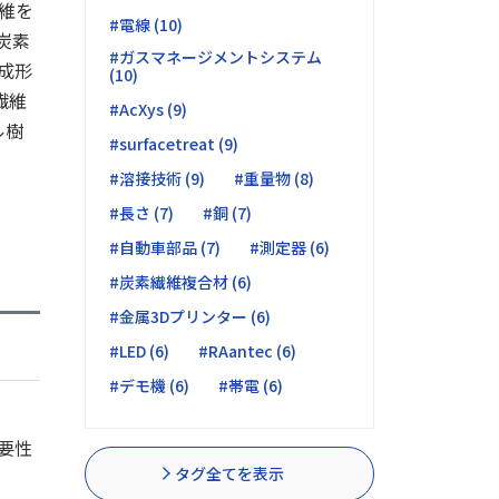
維を
#電線 (10)
炭素
#ガスマネージメントシステム
成形
(10)
繊維
#AcXys (9)
ル樹
#surfacetreat (9)
#溶接技術 (9)
#重量物 (8)
#長さ (7)
#銅 (7)
#自動車部品 (7)
#測定器 (6)
#炭素繊維複合材 (6)
#金属3Dプリンター (6)
#LED (6)
#RAantec (6)
#デモ機 (6)
#帯電 (6)
要性
タグ全てを表示