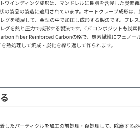
トワインディング成形は、マンドレルに樹脂を含浸した炭素繊
状の製品の製造に適用されています。オートクレーブ成形は、
レグを積層して、金型の中で加圧し成形する製法です。
プレス
レグを熱と圧力で成形する
製法です。
C/Cコンポジットも炭素
n Fiber Reinforced Carbonの略で、炭素繊維にフェノー
グを熱処理して焼成・
炭化を繰り返して作られます。
る
着したパーティクルを加工の前処理・後処理して、除塵する必