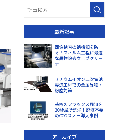
最新記事
画像検査の誤検知を防
ぐ！フィルム工程に最適
な異物除去ウェブクリー
ナー
リチウムイオン二次電池
製造工程での金属異物・
粉塵対策
基板のフラックス残渣を
20秒局所洗浄！廃液不要
のCO2スノー導入事例
アーカイブ