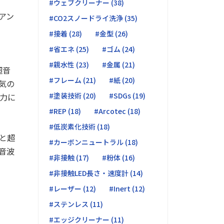
#ウェブクリーナー (38)
アン
#CO2スノードライ洗浄 (35)
#接着 (28)
#金型 (26)
#省エネ (25)
#ゴム (24)
#親水性 (23)
#金属 (21)
超音
#フレーム (21)
#紙 (20)
気の
#塗装技術 (20)
#SDGs (19)
力に
#REP (18)
#Arcotec (18)
#低炭素化技術 (18)
と超
#カーボンニュートラル (18)
音波
#非接触 (17)
#粉体 (16)
#非接触LED長さ・速度計 (14)
#レーザー (12)
#Inert (12)
#ステンレス (11)
#エッジクリーナー (11)